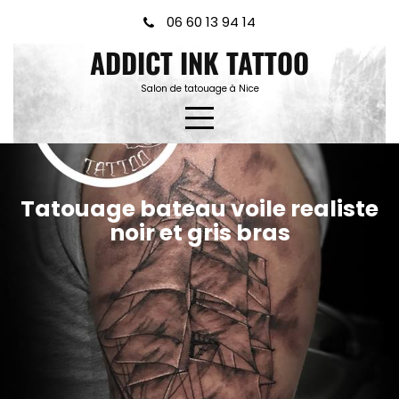
Skip
06 60 13 94 14
to
ADDICT INK TATTOO
content
Salon de tatouage à Nice
Tatouage bateau voile realiste
noir et gris bras