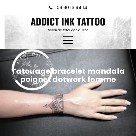
Skip
06 60 13 94 14
to
ADDICT INK TATTOO
content
Salon de tatouage à Nice
Tatouage bracelet mandala
poignet dotwork femme